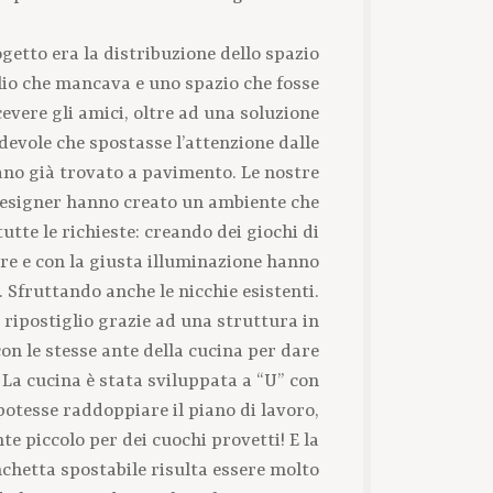
ogetto era la distribuzione dello spazio
glio che mancava e uno spazio che fosse
cevere gli amici, oltre ad una soluzione
evole che spostasse l’attenzione dalle
ano già trovato a pavimento. Le nostre
designer hanno creato un ambiente che
utte le richieste: creando dei giochi di
re e con la giusta illuminazione hanno
. Sfruttando anche le nicchie esistenti.
n ripostiglio grazie ad una struttura in
on le stesse ante della cucina per dare
 La cucina è stata sviluppata a “U” con
potesse raddoppiare il piano di lavoro,
e piccolo per dei cuochi provetti! E la
nchetta spostabile risulta essere molto