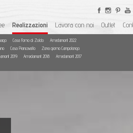
ee
Realizzazioni
Lavora con noi
Outlet
Cont
pago
Casa Forno di Zoldo
Arredamont 2022
uno
Casa Piancavallo
Zona giorno Campolongo
amont 2019
Arredamont 2018
Arredamont 2017