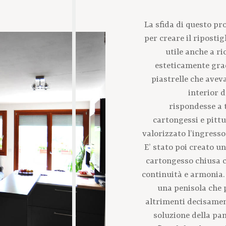
La sfida di questo pr
per creare il riposti
utile anche a ri
esteticamente grad
piastrelle che avev
interior 
rispondesse a t
cartongessi e pittu
valorizzato l’ingresso
E’ stato poi creato u
cartongesso chiusa c
continuità e armonia.
una penisola che 
altrimenti decisament
soluzione della pa