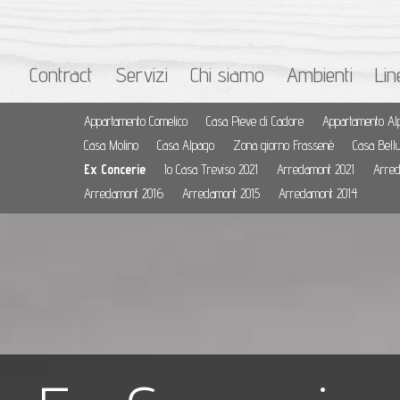
Contract
Servizi
Chi siamo
Ambienti
Lin
Appartamento Comelico
Casa Pieve di Cadore
Appartamento Al
Casa Molino
Casa Alpago
Zona giorno Frassenè
Casa Bell
Ex Concerie
Io Casa Treviso 2021
Arredamont 2021
Arred
Arredamont 2016
Arredamont 2015
Arredamont 2014