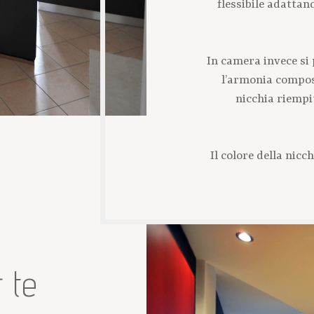
flessibile adattan
In camera invece si
l’armonia composi
nicchia riempit
Il colore della nicc
 te