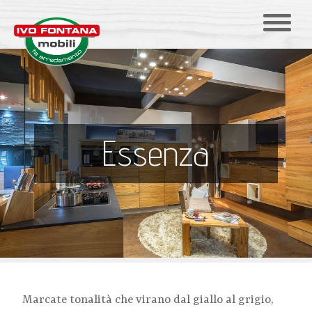
Essenza
Marcate tonalità che virano dal giallo al grigio,