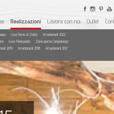
ee
Realizzazioni
Lavora con noi
Outlet
Cont
pago
Casa Forno di Zoldo
Arredamont 2022
uno
Casa Piancavallo
Zona giorno Campolongo
mont 2019
Arredamont 2018
Arredamont 2017