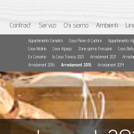
Contract
Servizi
Chi siamo
Ambienti
Lin
Appartamento Comelico
Casa Pieve di Cadore
Appartamento Al
Casa Molino
Casa Alpago
Zona giorno Frassenè
Casa Bell
Ex Concerie
Io Casa Treviso 2021
Arredamont 2021
Arreda
Arredamont 2016
Arredamont 2015
Arredamont 2014