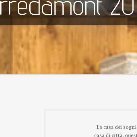
rredamont 20
La casa dei sogn
casa di città, que