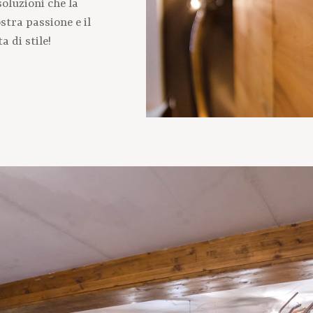
oluzioni che la
tra passione e il
a di stile!