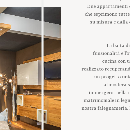
Due appartamenti co
che esprimono tutte
su misura e dalla 
La baita d
funzionalità e l’
cucina con u
realizzato recuperand
un progetto unic
atmosfera s
immergersi nella n
matrimoniale in legno
nostra falegnameria. 