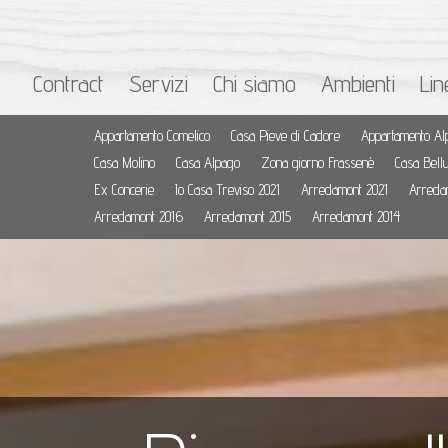
Contract
Servizi
Chi siamo
Ambienti
Lin
Appartamento Comelico
Casa Pieve di Cadore
Appartamento Al
Casa Molino
Casa Alpago
Zona giorno Frassenè
Casa Bell
Ex Concerie
Io Casa Treviso 2021
Arredamont 2021
Arreda
Arredamont 2016
Arredamont 2015
Arredamont 2014