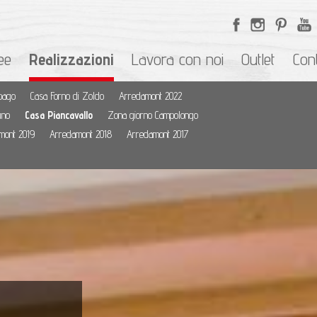
ee
Realizzazioni
Lavora con noi
Outlet
Cont
pago
Casa Forno di Zoldo
Arredamont 2022
uno
Casa Piancavallo
Zona giorno Campolongo
mont 2019
Arredamont 2018
Arredamont 2017