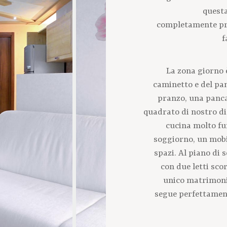
quest
completamente pro
f
La zona giorno 
caminetto e del pan
pranzo, una panc
quadrato di nostro d
cucina molto fun
soggiorno, un mobi
spazi. Al piano di 
con due letti sco
unico matrimoni
segue perfettament