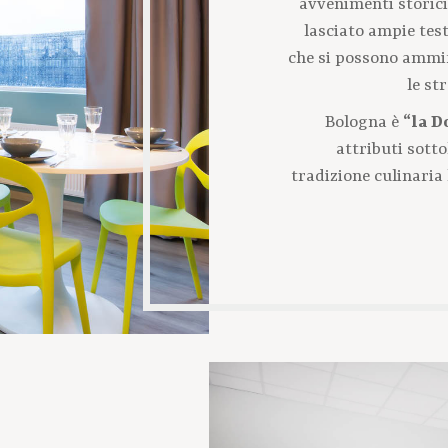
avvenimenti storici
lasciato ampie tes
che si possono ammi
le st
Bologna è
“la D
attributi sotto
tradizione culinaria 