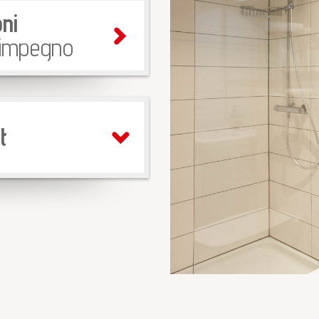
ni
 impegno
t