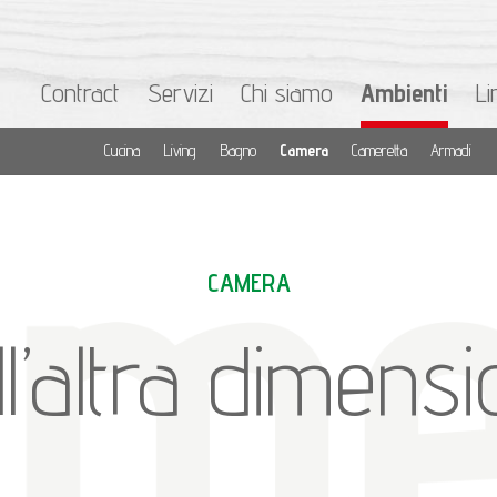
Contract
Servizi
Chi siamo
Ambienti
Li
Cucina
Living
Bagno
Camera
Cameretta
Armadi
CAMERA
l’altra dimens